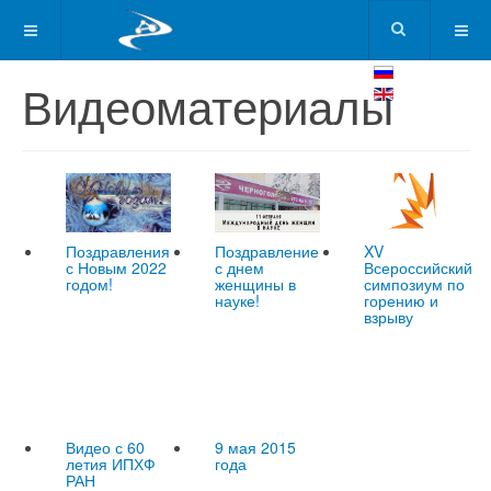
Видеоматериалы
Поздравления
Поздравление
XV
с Новым 2022
с днем
Всероссийский
годом!
женщины в
симпозиум по
науке!
горению и
взрыву
Видео с 60
9 мая 2015
летия ИПХФ
года
РАН